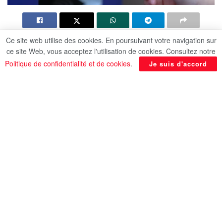
Ce site web utilise des cookies. En poursuivant votre navigation sur
Dans un souci d’être en phase avec l’évolution
ce site Web, vous acceptez l'utilisation de cookies. Consultez notre
technologique, le Festival du livre d’Al-Ain, dont la
Politique de confidentialité et de cookies
.
Je suis d'accord
15e édition a débuté ce dimanche, organisé par le
Centre d’Abou Dhabi pour la langue arabe, permet
à ses visiteurs de régler leurs achats via des
cartes de paiement intelligentes, utilisant des
dispositifs de paiement modernes répandus dans
différentes zones du festival.
Ce service, mis en place par le festival qui se
poursuivra jusqu’au 23 novembre, à Al-Ain Square
– Stade Hazza bin Zayed, ainsi que dans d’autres
centres culturels et touristiques de la ville, joue un
rôle important en facilitant le processus de
shopping pour le public.