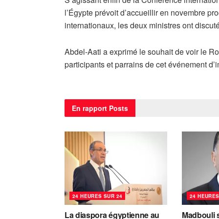
l’Égypte prévoit d’accueillir en novembre pr
internationaux, les deux ministres ont discuté
Abdel-Aati a exprimé le souhait de voir le R
participants et parrains de cet événement d
En rapport
Posts
24 HEURES SUR 24
24 HEURES
La diaspora égyptienne au
Madbouli s