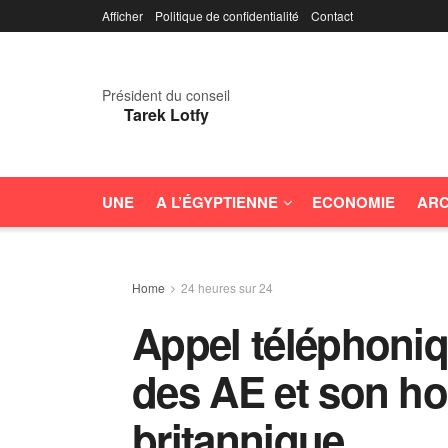
Afficher
Politique de confidentialité
Contact
Président du conseil
Tarek Lotfy
UNE
A L’ÉGYPTIENNE
ECONOMIE
ARC
Home
24 heures sur 24
Appel téléphoniqu
des AE et son h
britannique