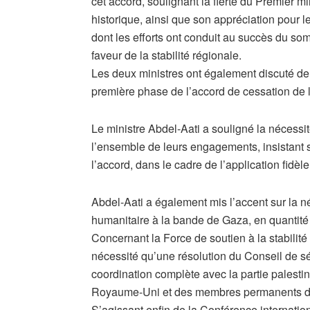
cet accord, soulignant la fierté du Premier m
historique, ainsi que son appréciation pour l
dont les efforts ont conduit au succès du s
faveur de la stabilité régionale.
Les deux ministres ont également discuté de 
première phase de l’accord de cessation de 
Le ministre Abdel-Aati a souligné la nécessit
l’ensemble de leurs engagements, insistant 
l’accord, dans le cadre de l’application fid
Abdel-Aati a également mis l’accent sur la né
humanitaire à la bande de Gaza, en quantité
Concernant la Force de soutien à la stabilité 
nécessité qu’une résolution du Conseil de s
coordination complète avec la partie palestini
Royaume-Uni et des membres permanents du
S’agissant enfin de la Conférence internation