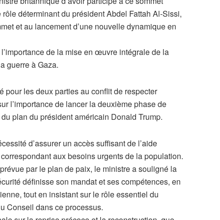
inistre britannique d’avoir participé à ce sommet
e rôle déterminant du président Abdel Fattah Al-Sissi,
ommet et au lancement d’une nouvelle dynamique en
l’importance de la mise en œuvre intégrale de la
la guerre à Gaza.
é pour les deux parties au conflit de respecter
sur l’importance de lancer la deuxième phase de
èle du plan du président américain Donald Trump.
cessité d’assurer un accès suffisant de l’aide
 correspondant aux besoins urgents de la population.
prévue par le plan de paix, le ministre a souligné la
écurité définisse son mandat et ses compétences, en
enne, tout en insistant sur le rôle essentiel du
 Conseil dans ce processus.
ale sur la reprise précoce et la reconstruction, que