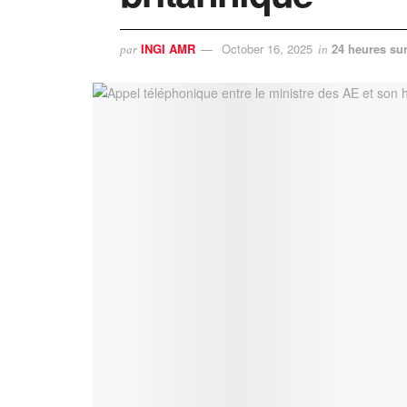
INGI AMR
October 16, 2025
24 heures sur
par
in