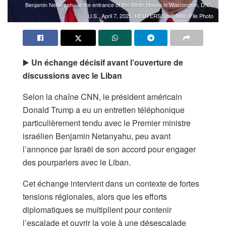
Benjamin Netanyahu at the entrance of the White House in Washington, D.C.,
U.S., April 7, 2025. REUTERS/Leah Millis/File Photo
▶️
Un échange décisif avant l’ouverture de
discussions avec le Liban
Selon la chaîne CNN, le président américain
Donald Trump a eu un entretien téléphonique
particulièrement tendu avec le Premier ministre
israélien Benjamin Netanyahu, peu avant
l’annonce par Israël de son accord pour engager
des pourparlers avec le Liban.
Cet échange intervient dans un contexte de fortes
tensions régionales, alors que les efforts
diplomatiques se multiplient pour contenir
l’escalade et ouvrir la voie à une désescalade