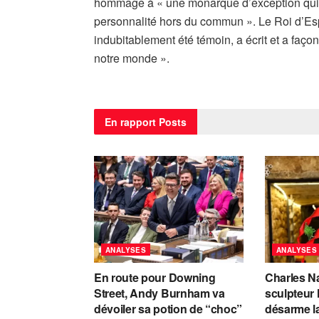
hommage à « une monarque d’exception qui 
personnalité hors du commun ». Le Roi d’Espa
indubitablement été témoin, a écrit et a façon
notre monde ».
En rapport
Posts
ANALYSES
ANALYSES
En route pour Downing
Charles Na
Street, Andy Burnham va
sculpteur 
dévoiler sa potion de “choc”
désarme la