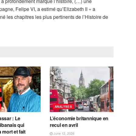
a profondément marqué l’histoire, (…) une
gne, Felipe VI, a estimé qu’Elizabeth II « a
né les chapitres les plus pertinents de l’Histoire de
ANALYSES
ssar : Le
L’économie britannique en
libanais qui
recul en avril
 mort et fait
June 12, 2026