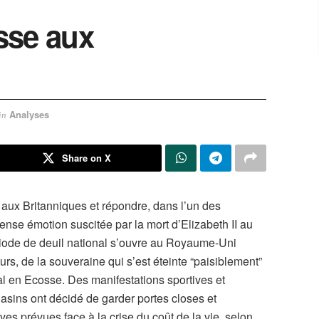
esse aux
Analyses
in
Share on X
i aux Britanniques et répondre, dans l’un des
ense émotion suscitée par la mort d’Elizabeth II au
riode de deuil national s’ouvre au Royaume-Uni
urs, de la souveraine qui s’est éteinte “paisiblement”
l en Ecosse. Des manifestations sportives et
asins ont décidé de garder portes closes et
es prévues face à la crise du coût de la vie, selon