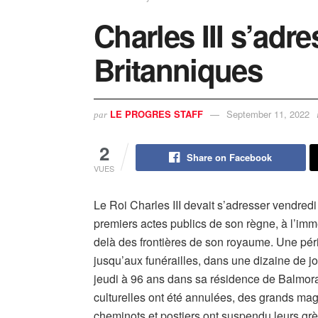
Charles III s’adr
Britanniques
LE PROGRES STAFF
September 11, 2022
par
2
Share on Facebook
VUES
Le Roi Charles III devait s’adresser vendred
premiers actes publics de son règne, à l’imm
delà des frontières de son royaume. Une pé
jusqu’aux funérailles, dans une dizaine de jo
jeudi à 96 ans dans sa résidence de Balmora
culturelles ont été annulées, des grands mag
cheminots et postiers ont suspendu leurs grèv