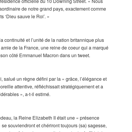
ésidence officielle du 10 Downing Street. « Nous
traordinaire de notre grand pays, exactement comme
ts ‘Dieu sauve le Roi’. »
a continuité et l’unité de la nation britannique plus
e amie de la France, une reine de coeur qui a marqué
de son côté Emmanuel Macron dans un tweet.
 salué un règne défini par la « grâce, l’élégance et
’oreille attentive, réfléchissait stratégiquement et a
érables », a-t-il estimé.
deau, la Reine Elizabeth II était une « présence
 se souviendront et chériront toujours (sa) sagesse,