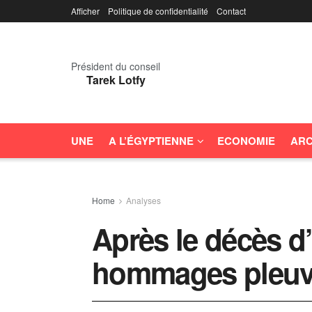
Afficher
Politique de confidentialité
Contact
Président du conseil
Tarek Lotfy
UNE
A L’ÉGYPTIENNE
ECONOMIE
ARC
Home
Analyses
Après le décès d’E
hommages pleuv