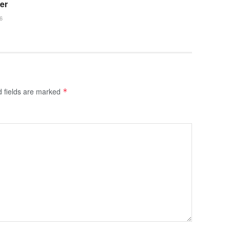
fer
6
d fields are marked
*