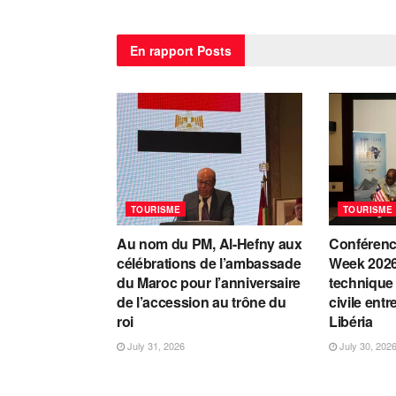
En rapport
Posts
TOURISME
TOURISME
Au nom du PM, Al-Hefny aux
Conférenc
célébrations de l’ambassade
Week 2026
du Maroc pour l’anniversaire
technique 
de l’accession au trône du
civile entr
roi
Libéria
July 31, 2026
July 30, 202