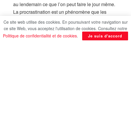
au lendemain ce que l’on peut faire le jour même.
La procrastination est un phénomène que les
personnes ayant souffert de dépression comme
Ce site web utilise des cookies. En poursuivant votre navigation sur
moi connaissent souvent. Le sentiment de fatigue
ce site Web, vous acceptez l'utilisation de cookies. Consultez notre
et le fait de se sentir sans espoir nous fait souvent
Politique de confidentialité et de cookies
.
Je suis d'accord
nous dire: “Je ferai ça demain quand j’irai mieux”.
Avant même que l’on s’en rende compte, cette
nouvelle date butoir nous met sur les nerfs et nous
fait paniquer. La solution pour s’en sortir n’est
évidemment pas de mettre la tête dans le sable en
attendant que ça passe. La procrastination est une
habitude dans laquelle il est facile de tomber à
cause de la dépression. Plus on se sent déprimé,
plus on veut éviter d’avoir à se confronter à la
réalité, selon le site
www.depressionnerveuse.fr
.
Pourquoi procrastinons-