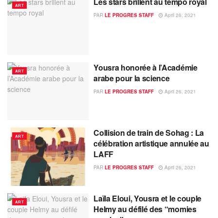
Les stars brillent au tempo royal
ART
PAR
LE PROGRES STAFF
April 26, 2021
Yousra honorée à l’Académie
ART
arabe pour la science
PAR
LE PROGRES STAFF
April 26, 2021
Collision de train de Sohag : La
ART
célébration artistique annulée au
LAFF
PAR
LE PROGRES STAFF
April 26, 2021
Laïla Eloui, Yousra et le couple
ART
Helmy au défilé des “momies