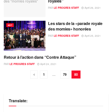
royales”
PAR
LE PROGRES STAFF
April 26, 2021
Les stars de la «parade royale
ART
des momies» honorées
PAR
LE PROGRES STAFF
April 25, 2021
Retour à l’action dans “Contre Attaque”
ART
PAR
LE PROGRES STAFF
April 24, 2021
1
…
79
80
Translate: