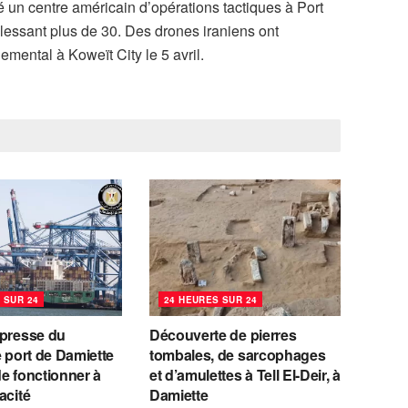
pé un centre américain d’opérations tactiques à Port
blessant plus de 30. Des drones iraniens ont
ntal à Koweït City le 5 avril.
 SUR 24
24 HEURES SUR 24
 presse du
Découverte de pierres
e port de Damiette
tombales, de sarcophages
e fonctionner à
et d’amulettes à Tell El-Deir, à
acité
Damiette