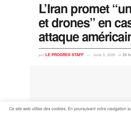
L’Iran promet “u
et drones” en ca
attaque américai
LE PROGRES STAFF
June 3, 2026
24 h
par
in
Ce site web utilise des cookies. En poursuivant votre navigation s