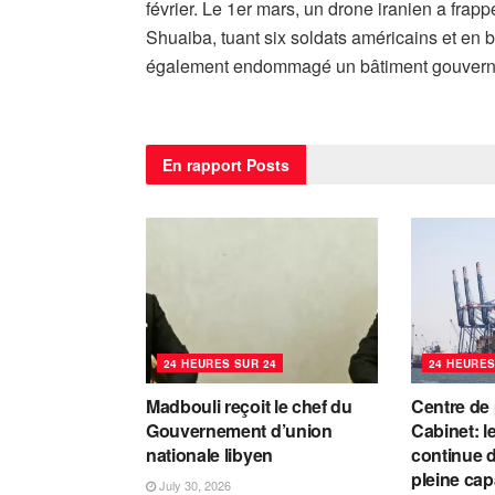
février. Le 1er mars, un drone iranien a frap
Shuaiba, tuant six soldats américains et en 
également endommagé un bâtiment gouverneme
En rapport
Posts
24 HEURES SUR 24
24 HEURES
Madbouli reçoit le chef du
Centre de
Gouvernement d’union
Cabinet: l
nationale libyen
continue d
pleine cap
July 30, 2026