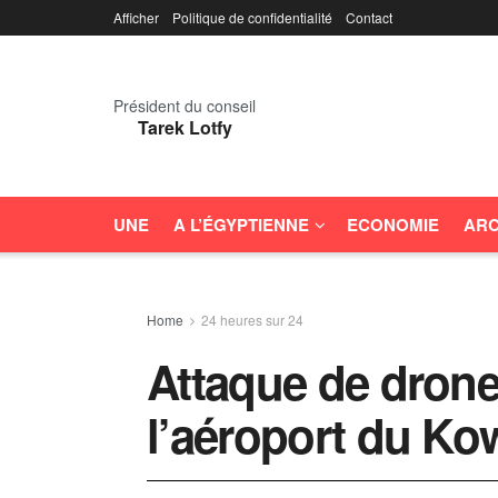
Afficher
Politique de confidentialité
Contact
Président du conseil
Tarek Lotfy
UNE
A L’ÉGYPTIENNE
ECONOMIE
ARC
Home
24 heures sur 24
Attaque de drone
l’aéroport du Ko