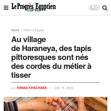
Home
Vision d’Egypte
Au village
de Haraneya, des tapis
pittoresques sont nés
des cordes du métier à
tisser
HANAA KHACHABA
July 15, 2024
par