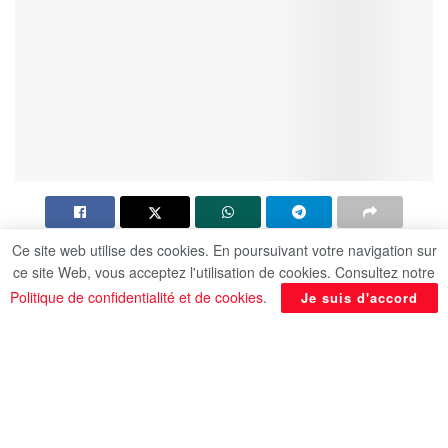
Ce site web utilise des cookies. En poursuivant votre navigation sur
Le ministre égyptien des Affaires étrangères, de la
ce site Web, vous acceptez l'utilisation de cookies. Consultez notre
Coopération internationale et des Émigrés, le Dr
Politique de confidentialité et de cookies
.
Je suis d'accord
Badr Abdelatty, s’est entretenu par téléphone ce
mercredi 1er juillet avec M. Antonio Tajani, vice-
Premier ministre et ministre italien des Affaires
étrangères. Cet échange a été l’occasion
d’examiner les moyens de renforcer les relations
bilatérales et de procéder à un échange de vues