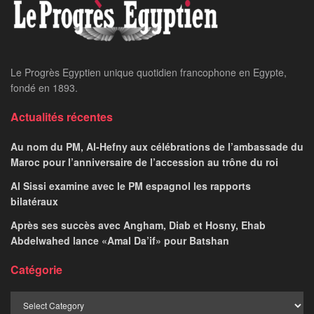
Home
24 heures sur 24
Le ministère du Plan
publie un rapport sur le
projet de vote
électronique
LE PROGRES STAFF
April 11, 2024
par