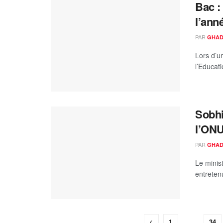
Bac :
l’ann
PAR
GHAD
Lors d’u
l’Educat
Sobhi
l’ONU
PAR
GHAD
Le minis
entreten
1
…
34