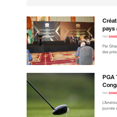
Créat
pays 
PAR
GHAD
Par Ghad
des prési
PGA T
Cong
PAR
GHAD
L’Améric
journée 