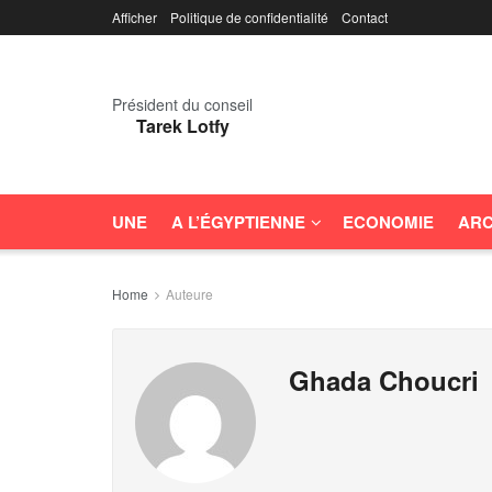
Afficher
Politique de confidentialité
Contact
Président du conseil
Tarek Lotfy
UNE
A L’ÉGYPTIENNE
ECONOMIE
ARC
Home
Auteure
Ghada Choucri