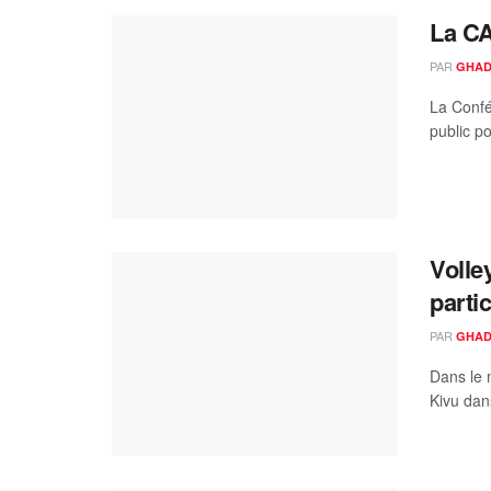
La CA
PAR
GHAD
La Confé
public p
Volle
parti
PAR
GHAD
Dans le m
Kivu dans