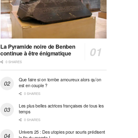
La Pyramide noire de Benben
continue à être énigmatique
0 SHARES
Que faire si on tombe amoureux alors qu’on
est en couple ?
0 SHARES
Les plus belles actrices françaises de tous les
temps
0 SHARES
Univers 25 : Des utopies pour souris prédisent
la fin du monde !