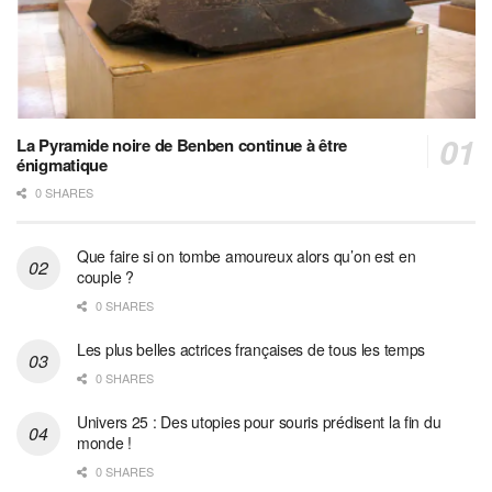
La Pyramide noire de Benben continue à être
énigmatique
0 SHARES
Que faire si on tombe amoureux alors qu’on est en
couple ?
0 SHARES
Les plus belles actrices françaises de tous les temps
0 SHARES
Univers 25 : Des utopies pour souris prédisent la fin du
monde !
0 SHARES