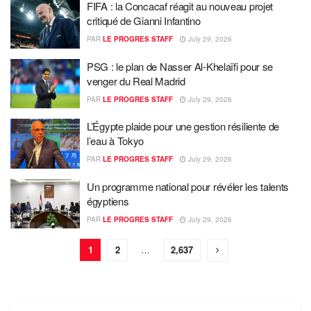
FIFA : la Concacaf réagit au nouveau projet
critiqué de Gianni Infantino
PAR
LE PROGRES STAFF
July 29, 2026
PSG : le plan de Nasser Al-Khelaïfi pour se
venger du Real Madrid
PAR
LE PROGRES STAFF
July 29, 2026
L’Égypte plaide pour une gestion résiliente de
l’eau à Tokyo
PAR
LE PROGRES STAFF
July 29, 2026
Un programme national pour révéler les talents
égyptiens
PAR
LE PROGRES STAFF
July 29, 2026
1
2
…
2,637