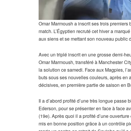
Omar Marmoush a inscrit ses trois premiers
match. L’Égyptien recruté cet hiver a marqué u
aux siens et se mettant son nouveau public 
Avec un triplé inscrit en une grosse demi-he
Omar Marmoush, transféré à Manchester City p
la solution ce samedi. Face aux Magpies, l’an
buts sous ses nouvelles couleurs, après en 
décisives, en première partie de saison en 
Il a d’abord profité d’une très longue passe 
Ederson, pour se présenter en face à face ave
(19e). Après quoi il a profité d’une ouverture
mis en bonne position grâce à un contrôle pied