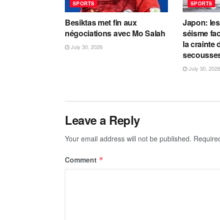
SPORTS
SPORTS
Besiktas met fin aux
Japon: les
négociations avec Mo Salah
séisme fac
la crainte
July 30, 2026
secousse
July 30, 202
Leave a Reply
Your email address will not be published.
Require
Comment
*