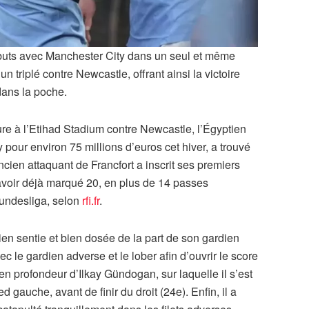
 buts avec Manchester City dans un seul et même
n triplé contre Newcastle, offrant ainsi la victoire
dans la poche.
ure à l’Etihad Stadium contre Newcastle, l’Égyptien
our environ 75 millions d’euros cet hiver, a trouvé
cien attaquant de Francfort a inscrit ses premiers
avoir déjà marqué 20, en plus de 14 passes
Bundesliga, selon
rfi.fr
.
bien sentie et bien dosée de la part de son gardien
c le gardien adverse et le lober afin d’ouvrir le score
 en profondeur d’Ilkay Gündogan, sur laquelle il s’est
 gauche, avant de finir du droit (24e). Enfin, il a