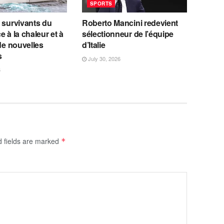
SPORTS
 survivants du
Roberto Mancini redevient
e à la chaleur et à
sélectionneur de l’équipe
 de nouvelles
d’Italie
s
July 30, 2026
6
d fields are marked
*