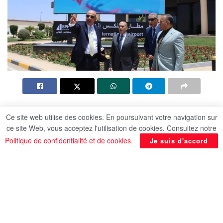
Objectif : Suivre l’efficacité des opérations,
Ce site web utilise des cookies. En poursuivant votre navigation sur
de la sécurité et de la sûreté
ce site Web, vous acceptez l'utilisation de cookies. Consultez notre
Politique de confidentialité et de cookies
.
Je suis d'accord
Par : Mohamed Atteya
La Haute Commission d’inspection sécuritaire et
environnementale, présidée par le capitaine
Sameh Fawzi, président de l’Autorité de l’aviation
civile, accompagnée de représentants des
ministères et des organismes concernés, a