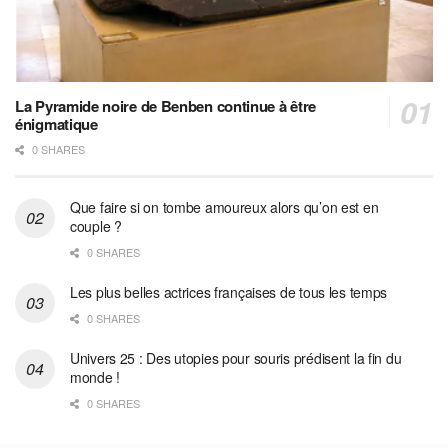
La Pyramide noire de Benben continue à être
énigmatique
0 SHARES
Que faire si on tombe amoureux alors qu’on est en
couple ?
0 SHARES
Les plus belles actrices françaises de tous les temps
0 SHARES
Univers 25 : Des utopies pour souris prédisent la fin du
monde !
0 SHARES