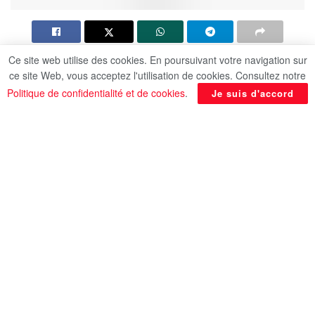
Ce site web utilise des cookies. En poursuivant votre navigation sur
Le ministre des Affaires étrangères, de
ce site Web, vous acceptez l'utilisation de cookies. Consultez notre
l’Immigration et des Affaires des Égyptiens à
Politique de confidentialité et de cookies
.
Je suis d'accord
l’étranger, Dr Badr Abdel-Aati, s’est entretenu,
lundi avec la ministre allemande de la
Coopération économique et du Développement,
Mme Reem Alabali-Radovan. L’ambassadeur
Tamim Khalaf, porte-parole du ministère des
Affaires étrangères, a déclaré que le ministre
Abdel-Aati a salué le niveau particulier des
relations bilatérales entre l’Égypte et l’Allemagne
dans divers domaines.
En rapport
Posts