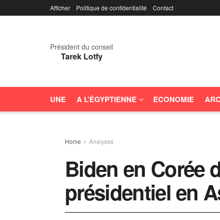
Afficher
Politique de confidentialité
Contact
Président du conseil
Tarek Lotfy
UNE
A L’ÉGYPTIENNE
ECONOMIE
ARC
Home
Analyses
Biden en Corée d
présidentiel en A