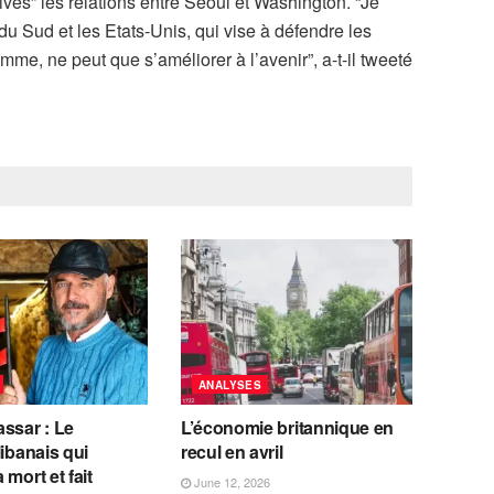
sives” les relations entre Séoul et Washington. “Je
du Sud et les Etats-Unis, qui vise à défendre les
mme, ne peut que s’améliorer à l’avenir”, a-t-il tweeté
ANALYSES
ssar : Le
L’économie britannique en
libanais qui
recul en avril
 mort et fait
June 12, 2026