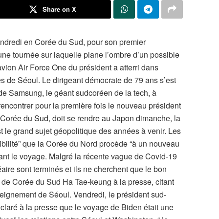
Share on X
vendredi en Corée du Sud, pour son premier
une tournée sur laquelle plane l’ombre d’un possible
avion Air Force One du président a atterri dans
ès de Séoul. Le dirigeant démocrate de 79 ans s’est
de Samsung, le géant sudcoréen de la tech, à
 rencontrer pour la première fois le nouveau président
 Corée du Sud, doit se rendre au Japon dimanche, la
t le grand sujet géopolitique des années à venir. Les
ssibilité” que la Corée du Nord procède “à un nouveau
ndant le voyage. Malgré la récente vague de Covid-19
éaire sont terminés et ils ne cherchent que le bon
é de Corée du Sud Ha Tae-keung à la presse, citant
seignement de Séoul. Vendredi, le président sud-
laré à la presse que le voyage de Biden était une