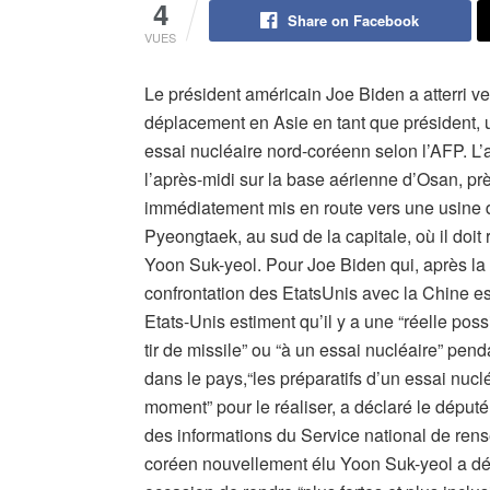
4
Share on Facebook
VUES
Le président américain Joe Biden a atterri 
déplacement en Asie en tant que président, 
essai nucléaire nord-coréenn selon l’AFP. L’
l’après-midi sur la base aérienne d’Osan, pr
immédiatement mis en route vers une usine 
Pyeongtaek, au sud de la capitale, où il doit
Yoon Suk-yeol. Pour Joe Biden qui, après la
confrontation des EtatsUnis avec la Chine es
Etats-Unis estiment qu’il y a une “réelle po
tir de missile” ou “à un essai nucléaire” pe
dans le pays,“les préparatifs d’un essai nucl
moment” pour le réaliser, a déclaré le déput
des informations du Service national de ren
coréen nouvellement élu Yoon Suk-yeol a déc