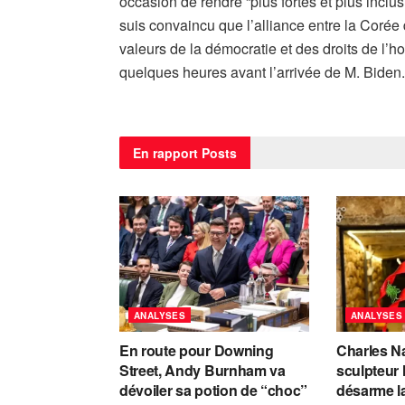
occasion de rendre “plus fortes et plus inclu
suis convaincu que l’alliance entre la Corée 
valeurs de la démocratie et des droits de l’ho
quelques heures avant l’arrivée de M. Biden.
En rapport
Posts
ANALYSES
ANALYSES
En route pour Downing
Charles Na
Street, Andy Burnham va
sculpteur 
dévoiler sa potion de “choc”
désarme la