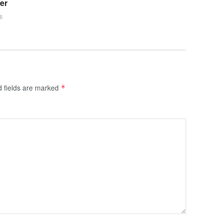
fer
6
d fields are marked
*