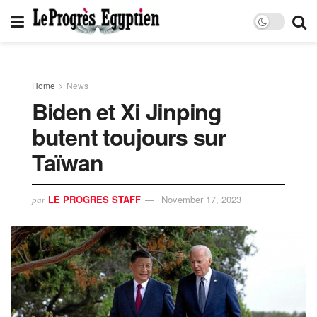
Home
News
Biden et Xi Jinping
butent toujours sur
Taïwan
LE PROGRES STAFF
November 17, 2023
par