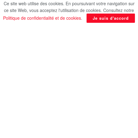
Ce site web utilise des cookies. En poursuivant votre navigation sur
ce site Web, vous acceptez l'utilisation de cookies. Consultez notre
Politique de confidentialité et de cookies
.
Je suis d'accord
L’armée israélienne a affirmé nier jeudi avoir pris
“le contrôle opérationnel” du port de Gaza, une
infrastructure clé du territoire palestinien, au 41e
jour de la guerre entre Israël et le mouvement
islamiste Hamas, rapporte BFM TV.
Une opération conjointe des forces blindées et
navales a permis “ces derniers jours” de “prendre
le contrôle opérationnel du port de Gaza, qui était
contrôlé par l’organisation terroriste Hamas”, a
indiqué l’armée dans un communiqué.
Elle déclare que le mouvement palestinien
l’utilisait “comme centre d’entraînement pour ses
forces de commando naval afin de planifier et