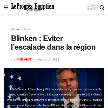
Home
News
Blinken : Eviter
l’escalade dans la région
INGI AMR
August 5, 2024
par
US Secretary of State Antony Blinken speaks during a press conference at the
Beijing American Center of the US Embassy in Beijing on June 19, 2023. China's
President Xi Jinping hosted Antony Blinken for talks in Beijing on June 19, capping
two days of high-level talks by the US secretary of state with Chinese officials.