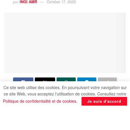
INGI AMR
October 17, 2025
par
Ce site web utilise des cookies. En poursuivant votre navigation sur
ce site Web, vous acceptez l'utilisation de cookies. Consultez notre
Le ministre des Affaires étrangères, Dr Badr
Politique de confidentialité et de cookies
.
Je suis d'accord
Abdel-Aati, a rencontré les représentants de la
communauté égyptienne dans la capitale indienne
New Delhi, ce vendredi.
Le ministre a souligné la volonté du ministère des