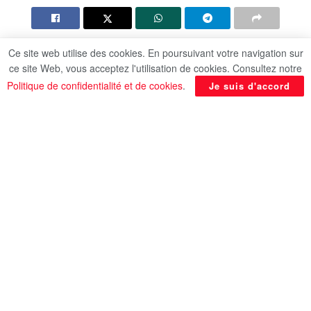
Le premier ministre, Moustafa Madbouli a affirmé
Ce site web utilise des cookies. En poursuivant votre navigation sur
ce site Web, vous acceptez l'utilisation de cookies. Consultez notre
que l’industrie pharmaceutique en Egypte est un
Politique de confidentialité et de cookies
.
Je suis d'accord
nouveau domaine vital pour le commerce,
l’investissement et la croissance avec les Etats
Unis, et ce lors de la signature mardi d’un accord
sur une alliance stratégique entre Gypto Pharma
(citée égyptienne des médicaments) et la
compagnie américaine Dawah Pharmaceuticals,
pour promouvoir l’industrie pharmaceutique en
Egypte et obtenir la qualification de la Food and
Drug Administration (FDA) des États-Unis.
Le PM a indiqué que le président Abdel Fattah Al-
Sissi apportait une grande attention à l’industrie
pharmaceutique et poursuivait le renforcement de