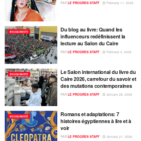
PAR
LE PROGRES STAFF
February 11, 2026
Du blog au livre: Quand les
BOUQUINISTE
influenceurs redéfinissent la
lecture au Salon du Caire
PAR
LE PROGRES STAFF
February 4, 2026
Le Salon international du livre du
BOUQUINISTE
Caire 2026, carrefour du savoir et
des mutations contemporaines
PAR
LE PROGRES STAFF
January 28, 2026
Romans et adaptations: 7
BOUQUINISTE
histoires égyptiennes à lire et à
voir
PAR
LE PROGRES STAFF
January 21, 2026