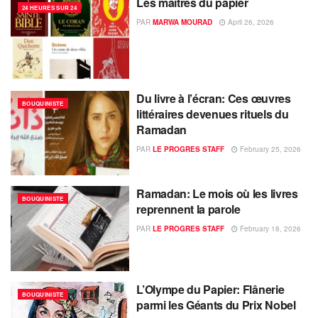
Les maîtres du papier
24 HEURES SUR 24
PAR
MARWA MOURAD
April 26, 2026
Du livre à l’écran: Ces œuvres
BOUQUINISTE
littéraires devenues rituels du
Ramadan
PAR
LE PROGRES STAFF
February 25, 2026
Ramadan: Le mois où les livres
BOUQUINISTE
reprennent la parole
PAR
LE PROGRES STAFF
February 18, 2026
L’Olympe du Papier: Flânerie
BOUQUINISTE
parmi les Géants du Prix Nobel