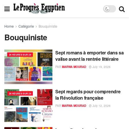
Home
Catégorie
Bouquiniste
Bouquiniste
Sept romans à emporter dans sa
24 HEURES SUR 24
valise avant la rentrée littéraire
PAR
MARWA MOURAD
July 19, 2026
Sept regards pour comprendre
24 HEURES SUR 24
la Révolution française
PAR
MARWA MOURAD
July 12, 2026