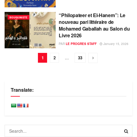
“Philopateer et El-Hanem”: Le
BOUQUINISTE
nouveau pari littéraire de
Mohamed Gaballah au Salon du
Livre 2026
PAR
LE PROGRES STAFF
January 15, 2026
1
2
…
33
Translate: