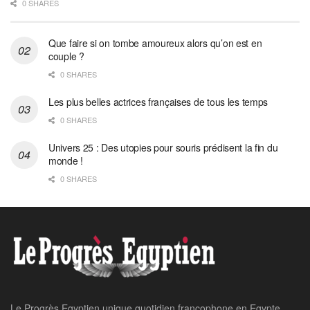
0 SHARES
Que faire si on tombe amoureux alors qu’on est en
couple ?
0 SHARES
Les plus belles actrices françaises de tous les temps
0 SHARES
Univers 25 : Des utopies pour souris prédisent la fin du
monde !
0 SHARES
Le Progrès Egyptien unique quotidien francophone en Egypte,