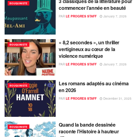
3 classiques de la littérature pour
BOUQUINISTE
commencer l’année en beauté
PAR
LE PROGRES STAFF
January 7, 2026
« 8,2 secondes », un thriller
BOUQUINISTE
vertigineux au cœur de la
violence numérique
PAR
LE PROGRES STAFF
January 7, 2026
Les romans adaptés au cinéma
BOUQUINISTE
en 2026
PAR
LE PROGRES STAFF
December 31, 2025
Quand la bande dessinée
BOUQUINISTE
raconte l’Histoire à hauteur