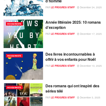
d’homme
PAR
LE PROGRES STAFF
December 24, 2025
Année littéraire 2025: 10 romans
BOUQUINISTE
d’exception
PAR
LE PROGRES STAFF
December 17, 2025
Des livres incontournables à
BOUQUINISTE
offrir à vos enfants pour Noël
PAR
LE PROGRES STAFF
December 10, 2025
Des romans qui ont inspiré des
BOUQUINISTE
séries télé
PAR
LE PROGRES STAFF
December 3, 2025