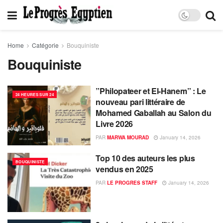
Home
Catégorie
Bouquiniste
Bouquiniste
​”Philopateer et El-Hanem” : Le
24 HEURES SUR 24
nouveau pari littéraire de
Mohamed Gaballah au Salon du
Livre 2026
PAR
MARWA MOURAD
January 14, 2026
Top 10 des auteurs les plus
BOUQUINISTE
vendus en 2025
PAR
LE PROGRES STAFF
January 14, 2026