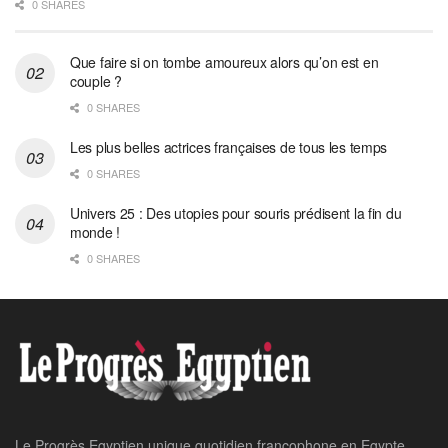
0 SHARES
Que faire si on tombe amoureux alors qu’on est en
couple ?
0 SHARES
Les plus belles actrices françaises de tous les temps
0 SHARES
Univers 25 : Des utopies pour souris prédisent la fin du
monde !
0 SHARES
Le Progrès Egyptien unique quotidien francophone en Egypte,