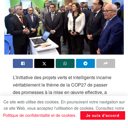
L’Initiative des projets verts et intelligents incarne
véritablement le thème de la COP27 de passer
des promesses à la mise en œuvre effective, a
déclaré hier jeudi le Premier ministre Moustafa
Ce site web utilise des cookies. En poursuivant votre navigation sur
Madbouli. La Conférence des Etats parties à la
ce site Web, vous acceptez l'utilisation de cookies. Consultez notre
Conventioncadre des Nations Unies sur les
Politique de confidentialité et de cookies
.
Je suis d'accord
changements climatiques (COP27), en Egypte, se