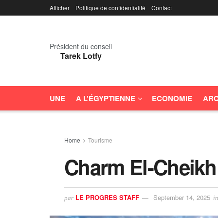
Afficher
Politique de confidentialité
Contact
Président du conseil
Tarek Lotfy
UNE
A L’ÉGYPTIENNE
ECONOMIE
ARC
Home
Tourisme
Charm El-Cheikh 
LE PROGRES STAFF
September 14, 2025
par
i