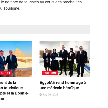
 le nombre de touristes au cours des prochaines
du Tourisme.
 SUR 24
TOURISME
ent de la
EgyptAir rend hommage à
n touristique
une médecin héroïque
ypte et la Bosnie-
July 26, 2026
ne
6