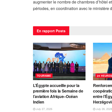
augmenter le nombre de chambres d’hôtel et
périodes, en coordination avec le ministère 
En rapport
Posts
TOURISME
24 HEURES
L’Égypte accueille pour la
Renforcem
première fois la Semaine de
coopératio
l’aviation Afrique–Océan
entre l’Ég
Indien
Herzégovi
July 27, 2026
July 26, 202