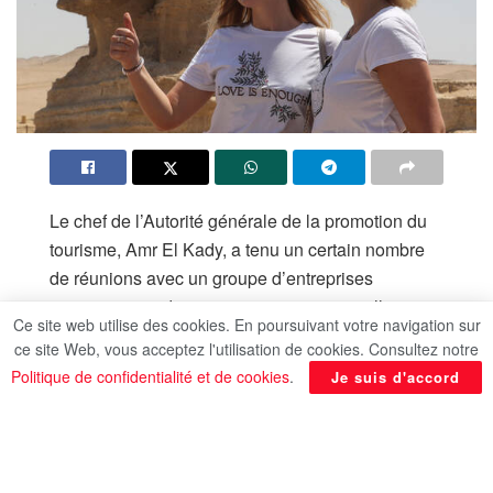
Le chef de l’Autorité générale de la promotion du
tourisme, Amr El Kady, a tenu un certain nombre
de réunions avec un groupe d’entreprises
touristiques et de voyagistes russes travaillant sur
Ce site web utilise des cookies. En poursuivant votre navigation sur
la destination touristique égyptienne, selon la
ce site Web, vous acceptez l'utilisation de cookies. Consultez notre
MENA. Ces réunions ont permis de discuter des
Politique de confidentialité et de cookies
.
Je suis d'accord
plans opérationnels de ces entreprises pour la
destination touristique égyptienne au cours de
l’actuelle saison d’été et de la prochaine saison
touristique d’hiver, ainsi que d’identifier les défis