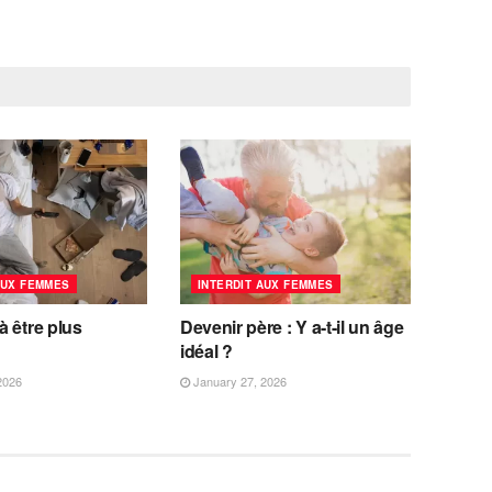
AUX FEMMES
INTERDIT AUX FEMMES
 être plus
Devenir père : Y a-t-il un âge
idéal ?
2026
January 27, 2026