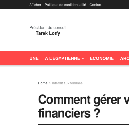
Afficher
Politique de confidentialité
Contact
Président du conseil
Tarek Lotfy
UNE
A L’ÉGYPTIENNE
ECONOMIE
ARC
Home
Interdit aux femmes
Comment gérer v
financiers ?