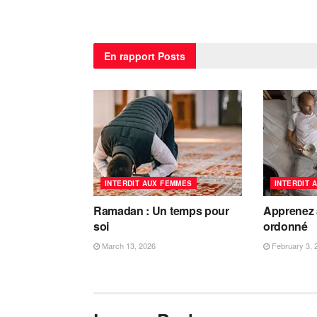
En rapport
Posts
INTERDIT AUX FEMMES
INTERDIT 
Ramadan : Un temps pour
Apprenez à
soi
ordonné
March 13, 2026
February 3, 