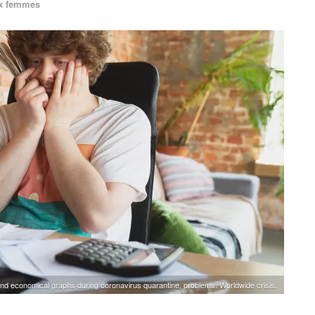
ux femmes
and economical graphs during coronavirus quarantine, problems. Worldwide crisis.