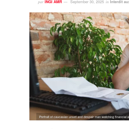
INGI AMR
September 30, 2025
Interdit a
par
in
Portrait of caucasian unset and despair man watching financial 