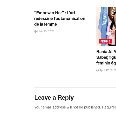
FEMME
“Empower Her” : L’art
redessine l’autonomisation
de la femme
May 13, 2026
FEMME
Rania Al-
Saber, fig
féminin ég
April 12, 202
Leave a Reply
Your email address will not be published.
Require