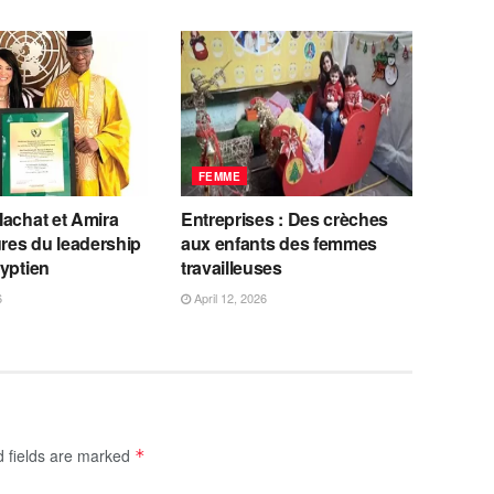
FEMME
Machat et Amira
Entreprises : Des crèches
ures du leadership
aux enfants des femmes
yptien
travailleuses
6
April 12, 2026
d fields are marked
*