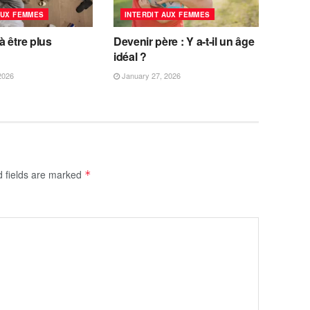
AUX FEMMES
INTERDIT AUX FEMMES
 être plus
Devenir père : Y a-t-il un âge
idéal ?
2026
January 27, 2026
d fields are marked
*