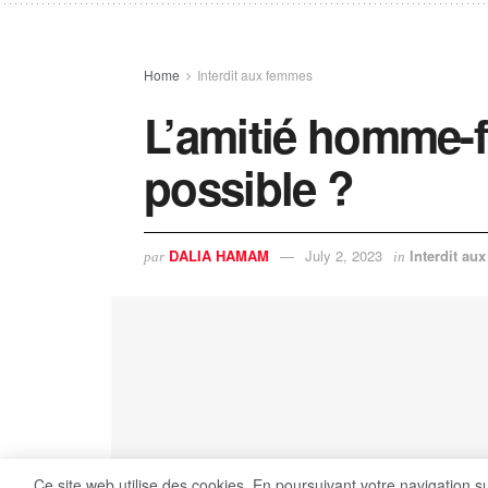
Home
Interdit aux femmes
L’amitié homme-f
possible ?
DALIA HAMAM
July 2, 2023
Interdit au
par
in
Ce site web utilise des cookies. En poursuivant votre navigation s