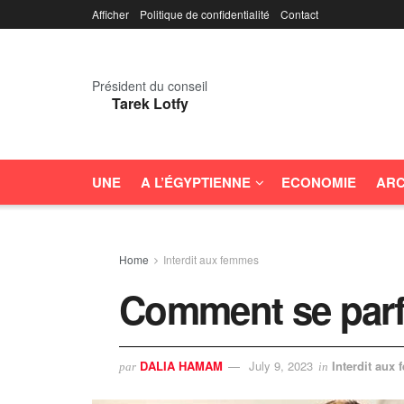
Afficher
Politique de confidentialité
Contact
Président du conseil
Tarek Lotfy
UNE
A L’ÉGYPTIENNE
ECONOMIE
ARC
Home
Interdit aux femmes
Comment se parf
DALIA HAMAM
July 9, 2023
Interdit aux
par
in