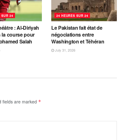
 SUR 24
24 HEURES SUR 24
éâtre : Al-Diriyah
Le Pakistan fait état de
 la course pour
négociations entre
Mohamed Salah
Washington et Téhéran
6
July 31, 2026
d fields are marked
*