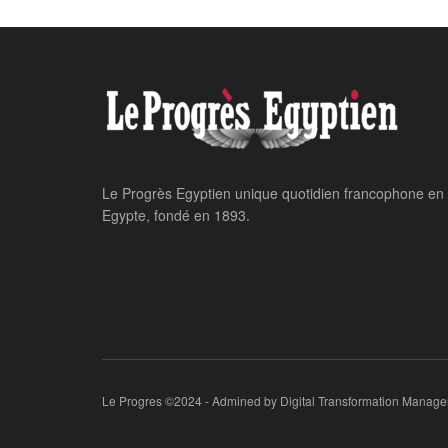
Le Progrès Egyptien unique quotidien francophone en
Egypte, fondé en 1893.
Le Progres ©2024 - Admined by Digital Transformation Manage