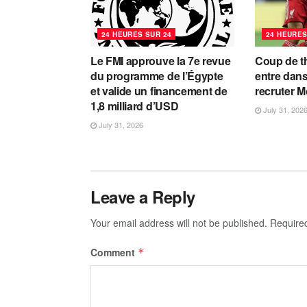
24 HEURES SUR 24
24 HEURES
Le FMI approuve la 7e revue
Coup de th
du programme de l’Égypte
entre dans
et valide un financement de
recruter 
1,8 milliard d’USD
July 31, 202
July 31, 2026
Leave a Reply
Your email address will not be published.
Require
Comment
*