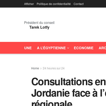
Afficher
Politique de confidentialité
Contact
Président du conseil
Tarek Lotfy
UNE
A L’ÉGYPTIENNE
ECONOMIE
ARC
Home
24 heures sur 24
Consultations ent
Jordanie face à l’
régionale