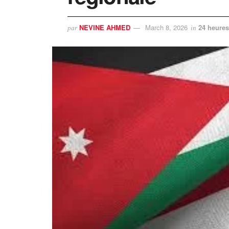
NEVINE AHMED
March 8, 2026
24 heures
par
in