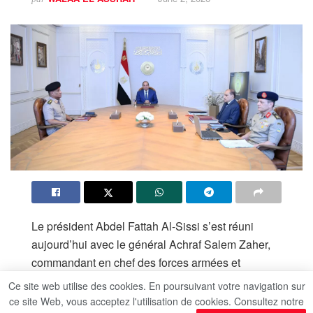
Le président Abdel Fattah Al-Sissi s’est réuni
aujourd’hui avec le général Achraf Salem Zaher,
commandant en chef des forces armées et
ministre de la Défense et de la Production
Ce site web utilise des cookies. En poursuivant votre navigation sur
militaire, le général Amir Sayed Ahmed, conseiller
ce site Web, vous acceptez l'utilisation de cookies. Consultez notre