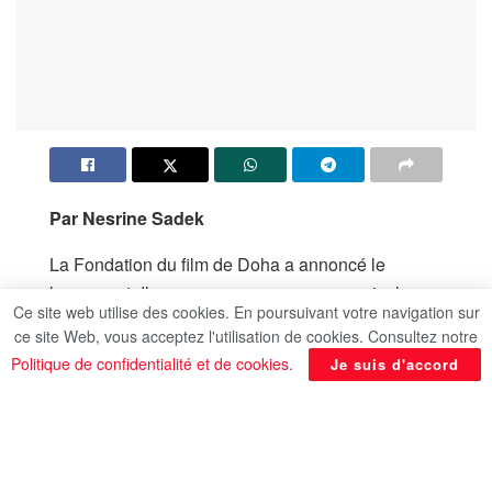
Par Nesrine Sadek
La Fondation du film de Doha a annoncé le
lancement d’un nouveau programme musical
Ce site web utilise des cookies. En poursuivant votre navigation sur
dynamique dans le cadre du Festival du film de
ce site Web, vous acceptez l'utilisation de cookies. Consultez notre
Doha. Ce programme donne un coup de
Politique de confidentialité et de cookies
.
Je suis d'accord
projecteur sur la relation profonde entre musique
et cinéma ainsi que sur le rôle du dialogue entre
les différentes cultures, à travers des
performances d’artistes émergents de la région et