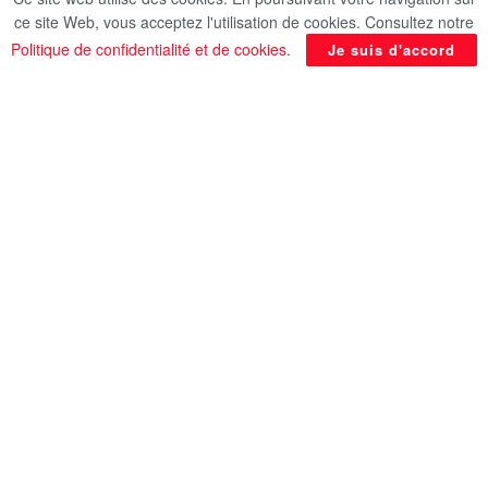
​Dans une démarche visant à allier l’expérience de
ce site Web, vous acceptez l'utilisation de cookies. Consultez notre
terrain à la vision stratégique, le
Dr Badr Abdel
Politique de confidentialité et de cookies
.
Je suis d'accord
Aati
, ministre des Affaires étrangères, de
l’Émigration et des Expatriés, a tenu ce dimanche
8 février une réunion de haut niveau avec
d’anciens adjoints au ministre et ambassadeurs
spécialisés dans les
affaires africaines
.
L’expertise diplomatique : Un atout
stratégique
​Cette rencontre, qui s’est déroulée en présence de
l’ambassadeur Karim Sherif (actuel adjoint pour
les affaires africaines), avait pour objectif de :
​Consulter les experts sur les moyens de
renforcer la présence égyptienne
sur le
continent.