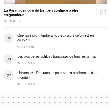
La Pyramide noire de Benben continue à être
énigmatique
0 SHARES
Que faire si on tombe amoureux alors qu’on est en
couple ?
0 SHARES
Les plus belles actrices françaises de tous les temps
0 SHARES
Univers 25 : Des utopies pour souris prédisent la fin du
monde !
0 SHARES