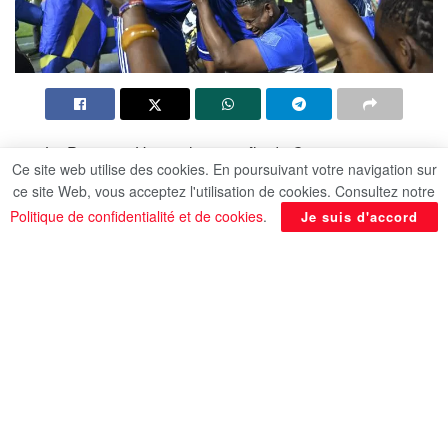
Le Panama, Haïti et la petite île de Curaçao se
Ce site web utilise des cookies. En poursuivant votre navigation sur
sont qualifiés pour le Mondial de football 2026 en
ce site Web, vous acceptez l'utilisation de cookies. Consultez notre
terminant premiers de leurs groupes des
Politique de confidentialité et de cookies
.
Je suis d'accord
éliminatoires de la zone Concacaf, selon l’AFP.
Ils rejoignent les Etats-Unis, le Canada et le
Mexique, co-organisateurs de la prochaine Coupe
du monde, parmi les nations directement
qualifiées de la région.
Les Panaméens ont triomphé dans le groupe A,
concluant leur campagne par un 3-0 contre le
Salvador, et participeront à la compétition pour la