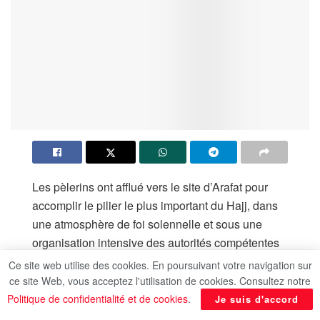
​Les pèlerins ont afflué vers le site d’Arafat pour
accomplir le pilier le plus important du Hajj, dans
une atmosphère de foi solennelle et sous une
organisation intensive des autorités compétentes
du Royaume d’Arabie Saoudite. (Photo AlQahera
Ce site web utilise des cookies. En poursuivant votre navigation sur
News)
ce site Web, vous acceptez l'utilisation de cookies. Consultez notre
Politique de confidentialité et de cookies
.
Je suis d'accord
Ceci, en préparation de la station d’Arafat (Waqfat