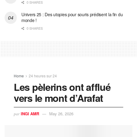
0 SHARES
Univers 25 : Des utopies pour souris prédisent la fin du
monde !
0 SHARES
Home
24 heures sur 24
Les pèlerins ont afflué
vers le mont d’Arafat
INGI AMR
May 26, 2026
par