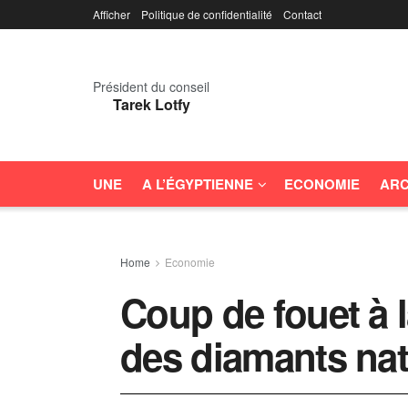
Afficher
Politique de confidentialité
Contact
Président du conseil
Tarek Lotfy
UNE
A L’ÉGYPTIENNE
ECONOMIE
ARC
Home
Economie
Coup de fouet à 
des diamants nat