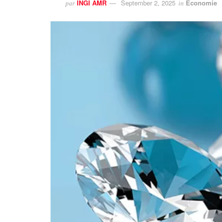
INGI AMR
September 2, 2025
Economie
par
in