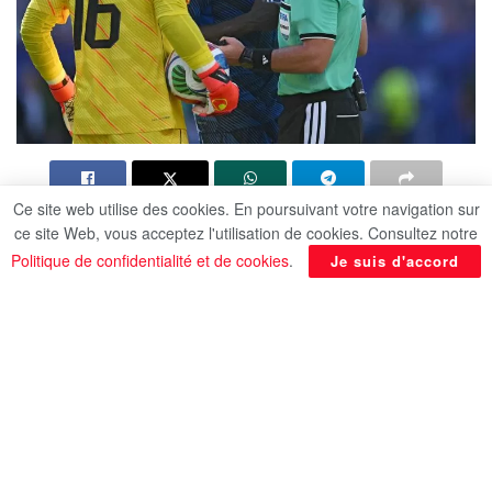
Ce site web utilise des cookies. En poursuivant votre navigation sur
Venue à bout du Paraguay très rugueux (1-0),
ce site Web, vous acceptez l'utilisation de cookies. Consultez notre
l’équipe de France s’est qualifiée pour les quarts
Politique de confidentialité et de cookies
.
Je suis d'accord
du Mondial. Mais c’est surtout la mansuétude de
l’arbitre ouzbek Ilgiz Tantashev, jugé permissif
face aux nombreux actes d’antijeu des Sud-
Américains, qui agite les débats, selon l’AFP.
Dans une rencontre hachée, marquée par une
ambiance très tendue à Philadelphie, les Bleus se
sont sortis du piège paraguayen grâce à un