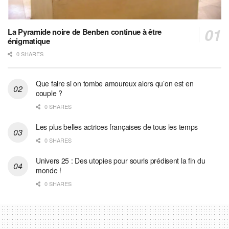
La Pyramide noire de Benben continue à être
énigmatique
0 SHARES
Que faire si on tombe amoureux alors qu’on est en
couple ?
0 SHARES
Les plus belles actrices françaises de tous les temps
0 SHARES
Univers 25 : Des utopies pour souris prédisent la fin du
monde !
0 SHARES