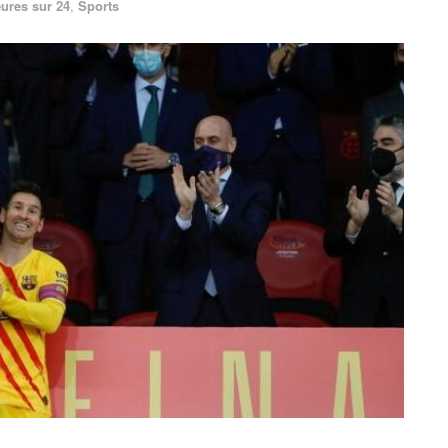
ures sur 24
,
Sports