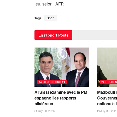
jeu, selon l’AFP.
Tags:
Sport
En rapport
Posts
24 HEURES SUR 24
24 HEURES
Al Sissi examine avec le PM
Madbouli r
espagnol les rapports
Gouvernem
bilatéraux
nationale 
July 30, 2026
July 30, 202