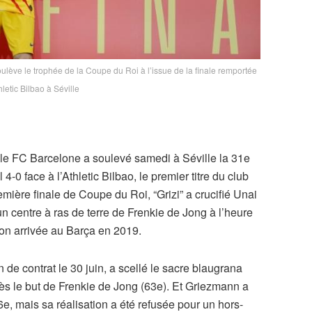
oulève le trophée de la Coupe du Roi à l’issue de la finale remportée
hletic Bilbao à Séville
le FC Barcelone a soulevé samedi à Séville la 31e
4-0 face à l’Athletic Bilbao, le premier titre du club
mière finale de Coupe du Roi, “Grizi” a crucifié Unai
 centre à ras de terre de Frenkie de Jong à l’heure
 son arrivée au Barça en 2019.
n de contrat le 30 juin, a scellé le sacre blaugrana
ès le but de Frenkie de Jong (63e). Et Griezmann a
 86e, mais sa réalisation a été refusée pour un hors-