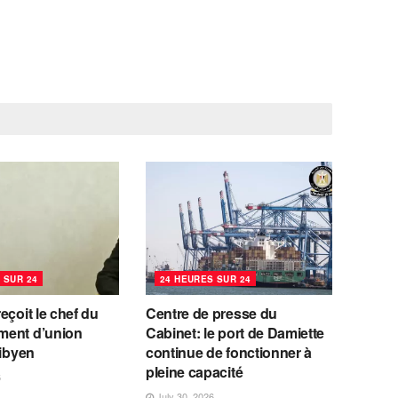
 SUR 24
24 HEURES SUR 24
eçoit le chef du
Centre de presse du
ent d’union
Cabinet: le port de Damiette
libyen
continue de fonctionner à
pleine capacité
6
July 30, 2026