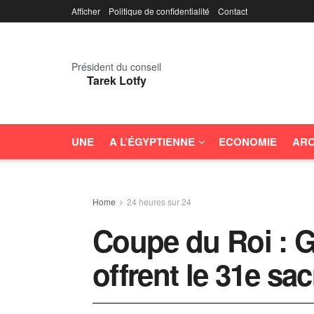
Afficher
Politique de confidentialité
Contact
Président du conseil
Tarek Lotfy
UNE
A L’ÉGYPTIENNE
ECONOMIE
ARC
Home
24 heures sur 24
Coupe du Roi : G
offrent le 31e sa