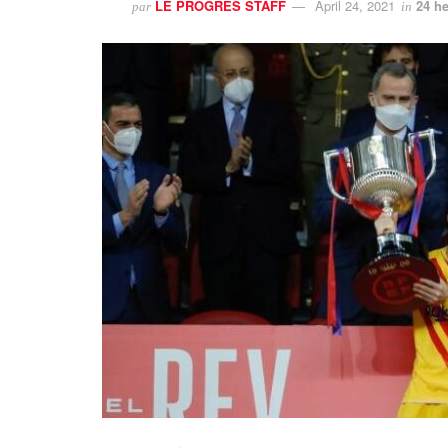
LE PROGRES STAFF
April 24, 2021
24 he
par
in