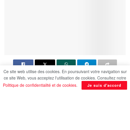
Ce site web utilise des cookies. En poursuivant votre navigation sur
ce site Web, vous acceptez l'utilisation de cookies. Consultez notre
Dans un message publié sur sa page Facebook
Politique de confidentialité et de cookies
.
Je suis d'accord
officielle, le président Abdel-Fattah Al-Sissi a
salué les récentes déclarations du Premier
ministre britannique Keir Starmer concernant
l’orientation du Royaume-Uni vers la
reconnaissance de l’État de Palestine.