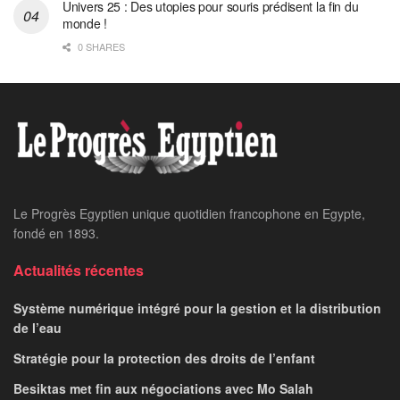
Univers 25 : Des utopies pour souris prédisent la fin du
monde !
0 SHARES
Home
Actualité Nationale
​Chabramant: De la plus
grande décharge à un
complexe vert
HANAA KHACHABA
June 8, 2026
par