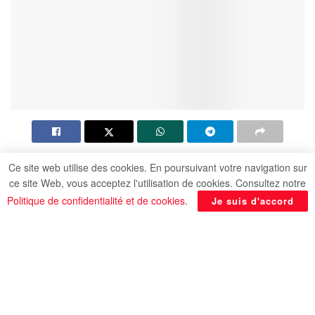
Le gouverneur d’Assouan, Ismail Kamal, a affirmé
Ce site web utilise des cookies. En poursuivant votre navigation sur
que le gouvernorat a été témoin d’un boom des
ce site Web, vous acceptez l'utilisation de cookies. Consultez notre
Politique de confidentialité et de cookies
.
projets d’énergie solaire à l’ère de la nouvelle
Je suis d'accord
république, grâce au soutien et à l’orientation de la
direction politique qui a fait de l’avenir de l’énergie
une sécurité nationale pour atteindre
l’autosuffisance dans ce secteur, qui a commencé
avec le projet d’énergie solaire à Benban, selon la
MENA.Celui-ci- a poursuivi M. Kamal-comprend