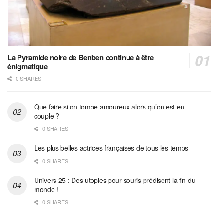
La Pyramide noire de Benben continue à être
énigmatique
0 SHARES
Que faire si on tombe amoureux alors qu’on est en
couple ?
0 SHARES
Les plus belles actrices françaises de tous les temps
0 SHARES
Univers 25 : Des utopies pour souris prédisent la fin du
monde !
0 SHARES