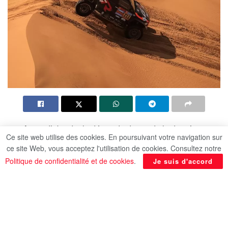
Avant d’aborder le désert de dunes de la dernière
Ce site web utilise des cookies. En poursuivant votre navigation sur
ligne droite du Dakar-2025, le Sud-Africain Henk
ce site Web, vous acceptez l'utilisation de cookies. Consultez notre
Lategan (Toyota) a conforté sa première place au
Politique de confidentialité et de cookies
.
Je suis d'accord
classement général provisoire des autos en
remportant la 8e étape, gagnée par l’Argentin
Luciano Benavides en moto, selon l’AFP.
Le Sud-Africain de 30 ans, dont c’est le quatrième