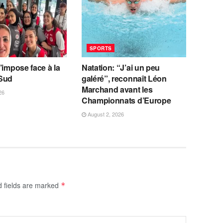
SPORTS
’impose face à la
Natation: “J’ai un peu
Sud
galéré”, reconnaît Léon
Marchand avant les
26
Championnats d’Europe
August 2, 2026
d fields are marked
*