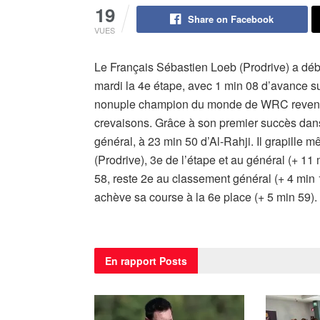
19
Share on Facebook
VUES
Le Français Sébastien Loeb (Prodrive) a dé
mardi la 4e étape, avec 1 min 08 d’avance su
nonuple champion du monde de WRC revenait 
crevaisons. Grâce à son premier succès dans
général, à 23 min 50 d’Al-Rahji. Il grapille 
(Prodrive), 3e de l’étape et au général (+ 11
58, reste 2e au classement général (+ 4 min
achève sa course à la 6e place (+ 5 min 59).
En rapport
Posts