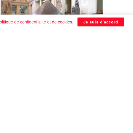
olitique de confidentialité et de cookies
.
Je suis d'accord
La Pyramide noire de Benben
continue à être énigmatique
0 SHARES
Que faire si on tombe amoureux alors qu’on
est en couple ?
0 SHARES
Les plus belles actrices françaises de tous les