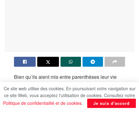
Bien qu’ils aient mis entre parenthèses leur vie
royale pour profiter de leurs vacances d’été en
Ce site web utilise des cookies. En poursuivant votre navigation sur
famille, le prince William et Kate Middleton ont
ce site Web, vous acceptez l'utilisation de cookies. Consultez notre
tenu à s’exprimer suite à l’attaque au couteau
Politique de confidentialité et de cookies
.
Je suis d'accord
survenue lundi à Southport qui a fait deux morts et
onze blessés, pour la plupart des enfants, selon
Paris Match.
« En tant que parents, nous ne pouvons pas