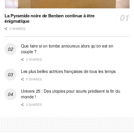
La Pyramide noire de Benben continue à être
énigmatique
0 SHARES
Que faire si on tombe amoureux alors qu’on est en
couple ?
0 SHARES
Les plus belles actrices françaises de tous les temps
0 SHARES
Univers 25 : Des utopies pour souris prédisent la fin du
monde !
0 SHARES