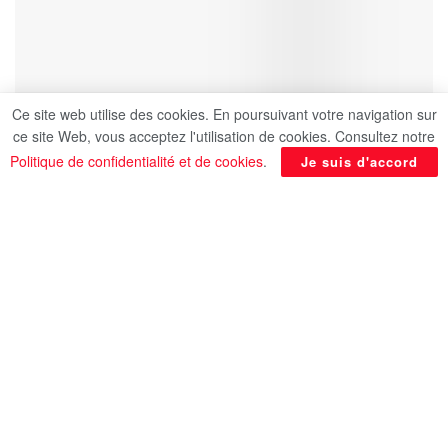
Ce site web utilise des cookies. En poursuivant votre navigation sur
ce site Web, vous acceptez l'utilisation de cookies. Consultez notre
Politique de confidentialité et de cookies
.
Je suis d'accord
Vous aimez accumuler vos colliers sur peau nue
avec une chemise blanche ouverte ou avec un col
roulé noir ? Cela se voit que vous aimez suivre les
tendances. Au quotidien, enfiler chaque matin ses
bijoux, en prendre soin et empêcher qu’ils
s’emmêlent ensemble peut être un casse-tête.
Pour simplifier votre style, limitez votre