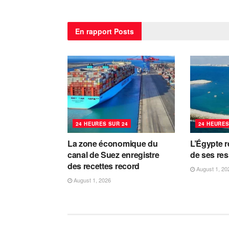
En rapport
Posts
24 HEURES SUR 24
24 HEURES
La zone économique du
L’Égypte r
canal de Suez enregistre
de ses re
des recettes record
August 1, 20
August 1, 2026