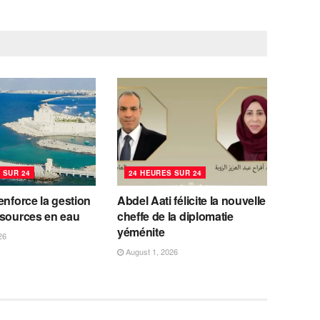
 SUR 24
24 HEURES SUR 24
enforce la gestion
Abdel Aati félicite la nouvelle
ssources en eau
cheffe de la diplomatie
yéménite
26
August 1, 2026