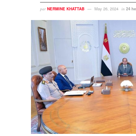
NERMINE KHATTAB
May 26, 2024
24 he
par
in