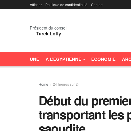
Afficher
Politique de confidentialité
Contact
Président du conseil
Tarek Lotfy
UNE
A L’ÉGYPTIENNE
ECONOMIE
ARC
Home
24 heures sur 24
Début du premie
transportant les p
saoudite