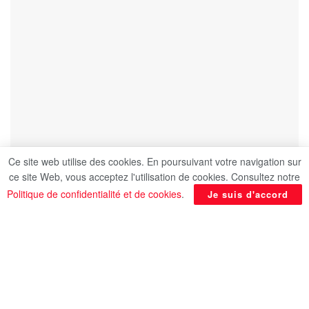
Ce site web utilise des cookies. En poursuivant votre navigation sur
ce site Web, vous acceptez l'utilisation de cookies. Consultez notre
Politique de confidentialité et de cookies
.
Je suis d'accord
Le ministère du Plan lancera l’initiative ” Les
amis des budgets verts nationaux pout les
pays africains et en voie de développement”,
durant la COP27 qui a commencé ce dimanche