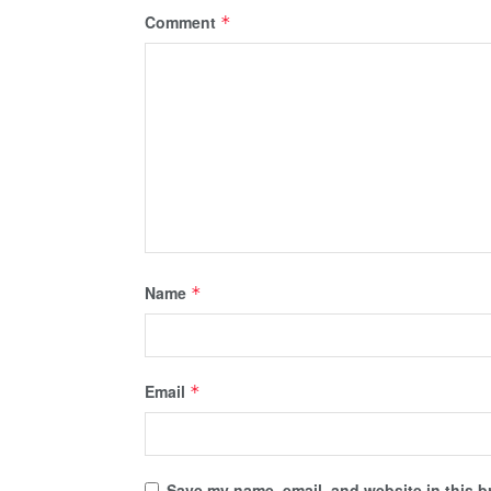
Comment
*
Name
*
Email
*
Save my name, email, and website in this b