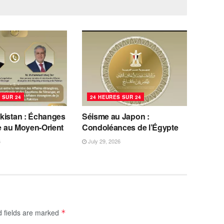
 SUR 24
24 HEURES SUR 24
kistan : Échanges
Séisme au Japon :
se au Moyen-Orient
Condoléances de l’Égypte
6
July 29, 2026
d fields are marked
*