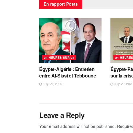
En rapport
Posts
24 HEURES SUR 24
24 HEURES
Égypte-Algérie : Entretien
Égypte-Pa
entre Al-Sissi et Tebboune
sur la cri
July 29, 2026
July 29, 202
Leave a Reply
Your email address will not be published.
Require