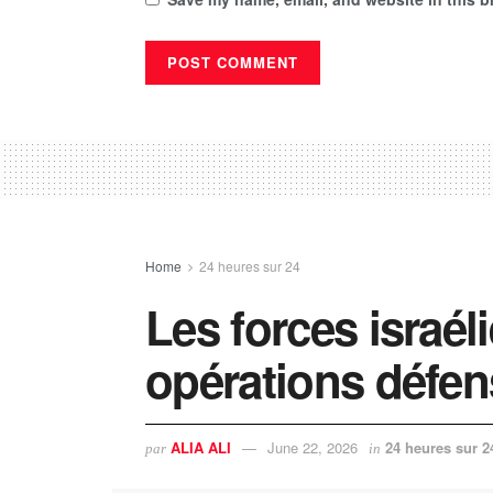
Home
24 heures sur 24
Les forces israél
opérations défen
ALIA ALI
June 22, 2026
24 heures sur 2
par
in