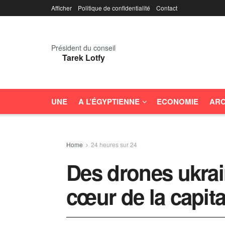
Afficher
Politique de confidentialité
Contact
Président du conseil
Tarek Lotfy
UNE
A L’ÉGYPTIENNE
ECONOMIE
ARC
Home
24 heures sur 24
Des drones ukrai
cœur de la capita