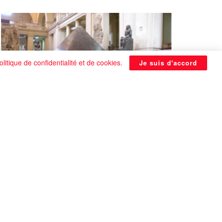
olitique de confidentialité et de cookies
.
Je suis d'accord
La Pyramide noire de Benben
continue à être énigmatique
0 SHARES
Que faire si on tombe amoureux alors qu’on
est en couple ?