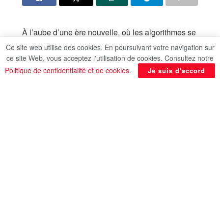
À l’aube d’une ère nouvelle, où les algorithmes se
substituent peu à peu aux mains humaines,
Ce site web utilise des cookies. En poursuivant votre navigation sur
l’intelligence artificielle (IA) s’impose comme un
ce site Web, vous acceptez l'utilisation de cookies. Consultez notre
acteur incontournable, remodelant le paysage du
Politique de confidentialité et de cookies
.
Je suis d'accord
travail. Si elle promet une efficacité accrue et des
possibilités infinies, elle suscite également des
interrogations profondes sur l’avenir de l’emploi.
Cette analyse explore les bouleversements
engendrés par l’IA sur le marché du travail,
mettant en lumière les emplois en voie de
disparition et les compétences émergentes qui
définiront les carrières de demain.
Une transformation inévitable
Dans cette marche inexorable vers